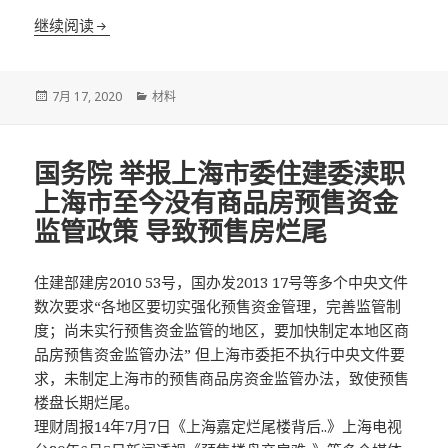
举报上海市委懒政 国务院互联网+督查 六稳六保 填写
继续阅读
发
分
7月 17, 2020
材料
布
类
于
国务院 举报上海市委住建委渎职
上海市至今没有商品房预售资金
监管政策 导致预售房烂尾
住建部建房2010 53号，国办发2013 17号等多个中央文件
数次要求“各地区要切实强化预售资金管理，完善监管制
度；尚未实行预售资金监管的地区，要加快制定本地区商
品房预售资金监管办法” 但上海市委拒不执行中央文件要
求，未制定上海市的预售商品房资金监管办法，致使预售
楼盘长期烂尾。
理财周报14年7月7日《上海嘉定烂尾楼背后..》上海电视