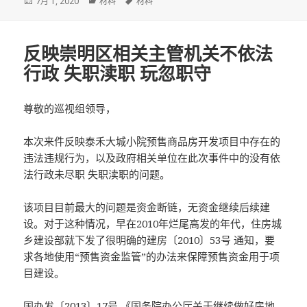
发
分
标
7月 1, 2020
材料
材料
布
类
签
于
反映崇明区相关主管机关不依法
行政 失职渎职 玩忽职守
尊敬的巡视组领导，
本次来件反映泰禾大城小院预售商品房开发项目中存在的
违法违规行为，以及政府相关单位在此次事件中的没有依
法行政未尽职 失职渎职的问题。
该项目目前最大的问题是资金断链，无资金继续后续建
设。对于这种情况，早在2010年烂尾高发的年代，住房城
乡建设部就下发了很明确的建房〔2010〕53号 通知，要
求各地使用“预售资金监管”的办法来保障预售资金用于项
目建设。
国办发〔2013〕17号 《国务院办公厅关于继续做好房地