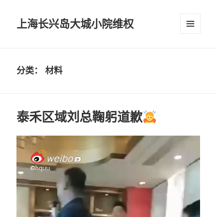
上海长兴岛大城小院维权
菜单和
挂件
分类：
材料
泰禾区域刘总鞠躬道歉