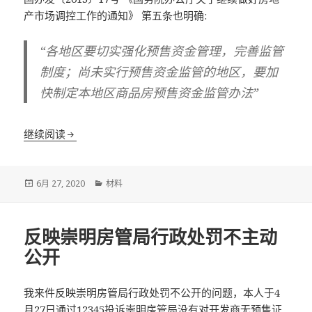
产市场调控工作的通知》 第五条也明确:
“各地区要切实强化预售资金管理，完善监管
制度；尚未实行预售资金监管的地区，要加
快制定本地区商品房预售资金监管办法”
反映崇明区相关主管机关不依法行政 失职渎职 玩忽职
继续阅读
发
分
6月 27, 2020
材料
布
类
于
反映崇明房管局行政处罚不主动
公开
我来件反映崇明房管局行政处罚不公开的问题，本人于4
月27日通过12345投诉崇明房管局没有对开发商无预售证