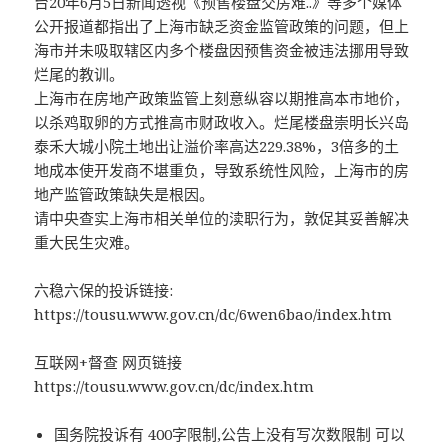
台20年6月5日新闻透视《预售楼盘交房难..》等多个媒体
公开报道都指出了上海市缺乏资金监管政策的问题，但上
海市并未吸取辖区内多个楼盘因预售资金被违法挪用导致
烂尾的教训。
上海市在房地产政策监管上刻意纵容以期推高本市地价，
以杀鸡取卵的方式推高市财政收入。烂尾楼盘崇明长兴岛
泰禾大城小院土地出让溢价率高达229.38%，3倍多的土
地成本使开发商不堪重负，导致系统性风险，上海市的房
地产监管政策缺失是根因。
请中央查实上海市相关单位的渎职行为，敦促其妥善解决
重大民生灾难。
六稳六保的投诉链接:
https://tousu.www.gov.cn/dc/6wen6bao/index.htm
互联网+督查 网页链接
https://tousu.www.gov.cn/dc/index.htm
国务院投诉有 400字限制,公告上没有写次数限制 可以