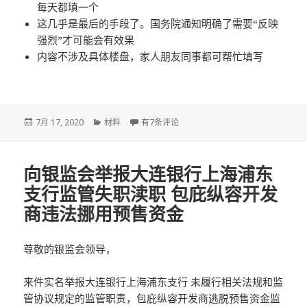
每天都填一个
这几乎是最后的手段了。国务院通知明确了需要“反映
强烈”才可能会有效果
内容不涉及具体楼盘，家人朋友同事都可帮忙填写
发
分
国务院 举报上海市委住建委渎职 上海市至今
7月 17, 2020
材料
有7条评论
布
类
于
向银监会举报大连银行上海浦东
支行监管失职渎职 包庇纵容开发
商违法挪用预售资金
尊敬的银监会领导，
来件实名举报大连银行上海浦东支行 未履行相关法规和监
管协议规定的监管职责，包庇纵容开发商逃脱预售资金监