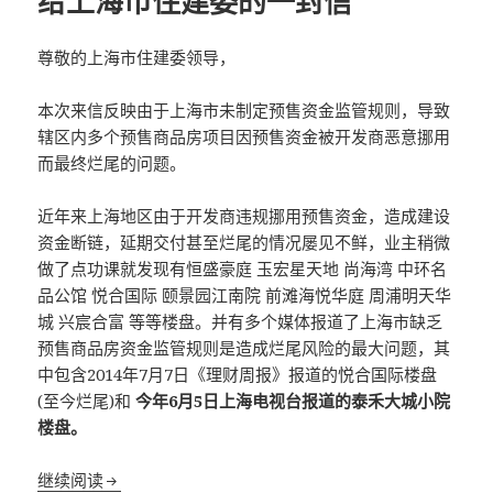
给上海市住建委的一封信
尊敬的上海市住建委领导，
本次来信反映由于上海市未制定预售资金监管规则，导致
辖区内多个预售商品房项目因预售资金被开发商恶意挪用
而最终烂尾的问题。
近年来上海地区由于开发商违规挪用预售资金，造成建设
资金断链，延期交付甚至烂尾的情况屡见不鲜，业主稍微
做了点功课就发现有恒盛豪庭 玉宏星天地 尚海湾 中环名
品公馆 悦合国际 颐景园江南院 前滩海悦华庭 周浦明天华
城 兴宸合富 等等楼盘。并有多个媒体报道了上海市缺乏
预售商品房资金监管规则是造成烂尾风险的最大问题，其
中包含2014年7月7日《理财周报》报道的悦合国际楼盘
(至今烂尾)和
今年6月5日上海电视台报道的泰禾大城小院
楼盘。
给上海市住建委的一封信
继续阅读