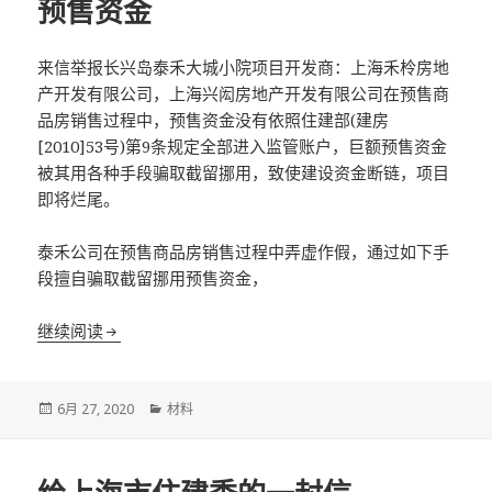
预售资金
来信举报长兴岛泰禾大城小院项目开发商：上海禾柃房地
产开发有限公司，上海兴闳房地产开发有限公司在预售商
品房销售过程中，预售资金没有依照住建部(建房
[2010]53号)第9条规定全部进入监管账户，巨额预售资金
被其用各种手段骗取截留挪用，致使建设资金断链，项目
即将烂尾。
泰禾公司在预售商品房销售过程中弄虚作假，通过如下手
段擅自骗取截留挪用预售资金，
举报上海长兴岛泰禾大城小院项目开发商违法骗取截
继续阅读
发
分
6月 27, 2020
材料
布
类
于