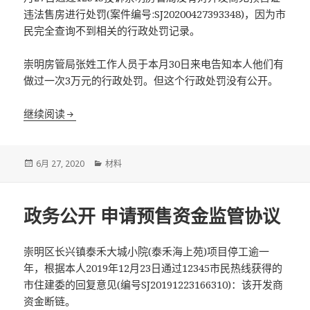
违法售房进行处罚(案件编号:SJ20200427393348)，因为市
民完全查询不到相关的行政处罚记录。
崇明房管局张姓工作人员于本月30日来电告知本人他们有
做过一次3万元的行政处罚。但这个行政处罚没有公开。
反映崇明房管局行政处罚不主动公开
继续阅读
发
分
6月 27, 2020
材料
布
类
于
政务公开 申请预售资金监管协议
崇明区长兴镇泰禾大城小院(泰禾海上苑)项目停工逾一
年，根据本人2019年12月23日通过12345市民热线获得的
市住建委的回复意见(编号SJ20191223166310)：该开发商
资金断链。