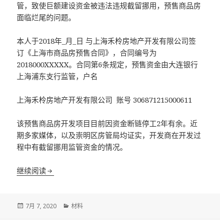
管，致使巨额建设资金被违法违规截留挪用，预售商品房
面临烂尾的问题。
本人于2018年_月_日 与上海禾柃房地产开发有限公司签
订《上海市商品房预售合同》，合同编号为
2018000XXXXX。合同第6条规定，预售资金由大连银行
上海浦东支行监管，户名
上海禾柃房地产开发有限公司 账号 306871215000611
该预售商品房开发项目目前因资金断链停工2年有余。近
期多家媒体，以及崇明区房管局均证实，开发商在开发过
程中有截留挪用监管资金的情况。
向银监会举报大连银行上海浦东支行监管失职渎职 包
继续阅读
发
分
7月 7, 2020
材料
布
类