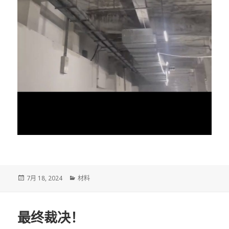
发
分
7月 18, 2024
材料
布
类
于
最终裁决！