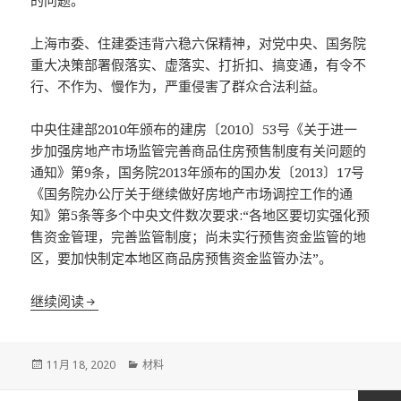
上海市委、住建委违背六稳六保精神，对党中央、国务院
重大决策部署假落实、虚落实、打折扣、搞变通，有令不
行、不作为、慢作为，严重侵害了群众合法利益。
中央住建部2010年颁布的建房〔2010〕53号《关于进一
步加强房地产市场监管完善商品住房预售制度有关问题的
通知》第9条，国务院2013年颁布的国办发〔2013〕17号
《国务院办公厅关于继续做好房地产市场调控工作的通
知》第5条等多个中央文件数次要求:“各地区要切实强化预
售资金管理，完善监管制度；尚未实行预售资金监管的地
区，要加快制定本地区商品房预售资金监管办法”。
向中央巡视组举报上海市委、住建委拒不落实中央重大
继续阅读
发
分
11月 18, 2020
材料
布
类
于
文