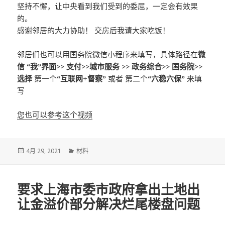
坚持不懈，让中央看到我们受到的委屈，一定会有效果
的。
感谢邻居的大力协助！ 交房后我请大家吃饭！
邻居们也可以用国务院微信小程序来填写，具体路径在
微
信 “我”界面>> 支付>>城市服务 >> 政务综合>> 国务院>>
选择
第一个
“互联网+督察”
或者 第二个
“六稳六保”
来填
写
您也可以参考这个视频
发
分
4月 29, 2021
材料
布
类
于
要求上海市委市政府拿出土地出
让金溢价部分解决烂尾楼盘问题