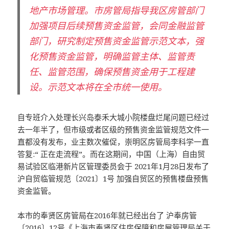
地产市场管理。市房管局指导我区房管部门
加强项目后续预售资金监管，会同金融监管
部门，研究制定预售资金监管示范文本，强
化预售资金监管，明确监管主体、监管责
任、监管范围，确保预售资金用于工程建
设。示范文本将在全市统一使用。
自专班介入处理长兴岛泰禾大城小院楼盘烂尾问题已经过
去一年半了，但市级或者区级的预售资金监管规范文件一
直都没有发布，业主数次催促，崇明区房管局李科学一直
答复:“ 正在走流程”。而在这期间，中国（上海）自由贸
易试验区临港新片区管理委员会于 2021年1月28日发布了
沪自贸临管规范〔2021〕1号 加强自贸区的预售楼盘预售
资金监管。
本市的奉贤区房管局在2016年就已经出台了 沪奉房管
〔2016〕12号《上海市奉贤区住房保障和房屋管理局关于