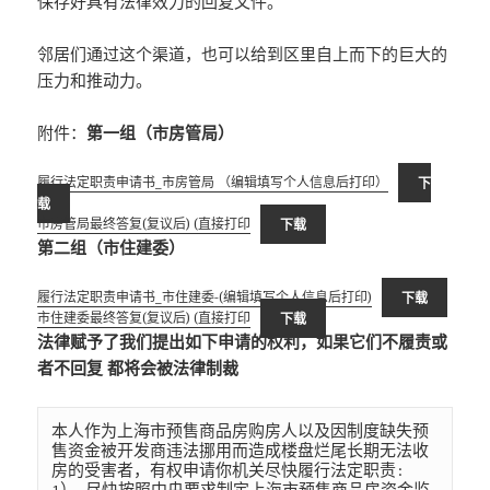
保存好具有法律效力的回复文件。
邻居们通过这个渠道，也可以给到区里自上而下的巨大的
压力和推动力。
附件：
第一组（市房管局）
履行法定职责申请书_市房管局 （编辑填写个人信息后打印）
下
载
市房管局最终答复(复议后) (直接打印
下载
第二组（市住建委）
履行法定职责申请书_市住建委-(编辑填写个人信息后打印)
下载
市住建委最终答复(复议后) (直接打印
下载
法律赋予了我们提出如下申请的权利，如果它们不履责或
者不回复 都将会被法律制裁
本人作为上海市预售商品房购房人以及因制度缺失预
售资金被开发商违法挪用而造成楼盘烂尾长期无法收
房的受害者，有权申请你机关尽快履行法定职责:
