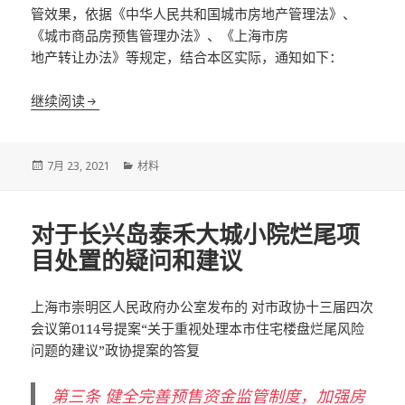
管效果，依据《中华人民共和国城市房地产管理法》、
《城市商品房预售管理办法》、《上海市房
地产转让办法》等规定，结合本区实际，通知如下：
上海市奉贤区住房保障和房屋管理局关于加强奉贤区
继续阅读
发
分
7月 23, 2021
材料
布
类
于
对于长兴岛泰禾大城小院烂尾项
目处置的疑问和建议
上海市崇明区人民政府办公室发布的 对市政协十三届四次
会议第0114号提案“关于重视处理本市住宅楼盘烂尾风险
问题的建议”政协提案的答复
第三条 健全完善预售资金监管制度，加强房