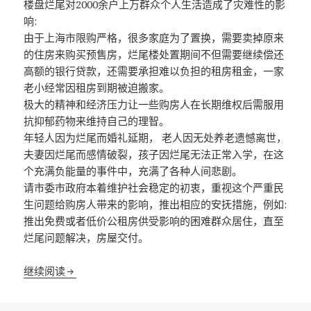
楼盘烂尾对2000余户上万群众个人生活造成了灾难性的影
响:
由于上海市限购严格，很多家庭为了置换，需要卖掉原来
的住房来购买预售房，烂尾楼处置期间不但需要继续偿还
高额的银行贷款，还需要承担难以负担的租房租金，一家
老小经常因租房到期被迫搬家。
极大的精神和经济压力让一些购房人在长期维权后需服用
抗抑郁药物来维持自己的理智。
年轻人因为烂尾而婚礼延期， 老人因无处养老遗憾离世，
夫妻因烂尾而感情破裂，孩子因烂尾无法正常入学，在这
个充满负能量的事件中，充满了各种人间悲剧。
请市委市政府本着维护社会稳定的初衷，重视这个严重民
生问题给购房人带来的影响，推出相应的安抚措施，例如:
推出免费或者低价公租房供受影响的困难群众居住，直至
烂尾问题解决，房屋交付。
要求上海市委市政府解决烂尾楼处置期间购房人居住
继续阅读