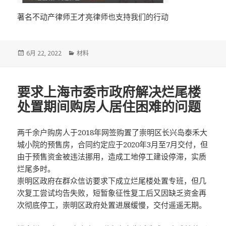
著名不动产律师王才亮律师也支持我们的行动
发
分
6月 22, 2022
材料
布
类
于
要求上海市委市政府解决烂尾楼
处置期间购房人居住困难的问题
两千余户购房人于2018年网签购置了崇明区长兴岛泰禾大
城小院的预售房，合同约定应于2020年3月至7月交付，但
由于预售资金被违法挪用，造成工地停工建设停滞，实质
烂尾多时。
崇明区政府在群众信访要求下成立烂尾楼处置专班，但几
次复工尝试均告失败，短暂象征性复工后又因缺乏资金再
次彻底停工，崇明区政府处置进展缓慢，交付遥遥无期。