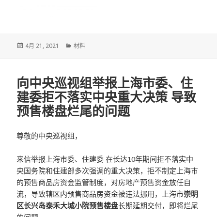
发
分
4月 21, 2021
材料
布
类
于
向中央巡视组举报上海市委、住
建委拒不落实中央重大决策 导致
预售楼盘烂尾的问题
尊敬的中央巡视组，
来信举报上海市委、住建委 在长达10年期间拒不落实中
央国务院和住建部多次强调的重大决策，拒不制定上海市
的预售商品房资金监管制度，对房地产预售资金放任自
流，导致辖区内预售商品房资金被违法挪用，上海市
崇明
区长兴岛泰禾大城小院预售楼盘
长期延期交付，即将烂尾
的问题。