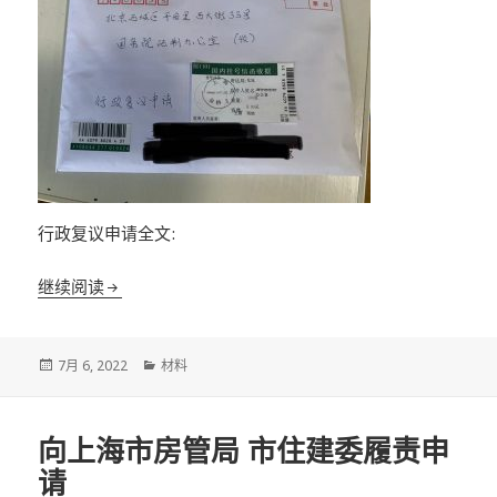
行政复议申请全文:
最终裁决！
继续阅读
发
分
7月 6, 2022
材料
布
类
于
向上海市房管局 市住建委履责申
请