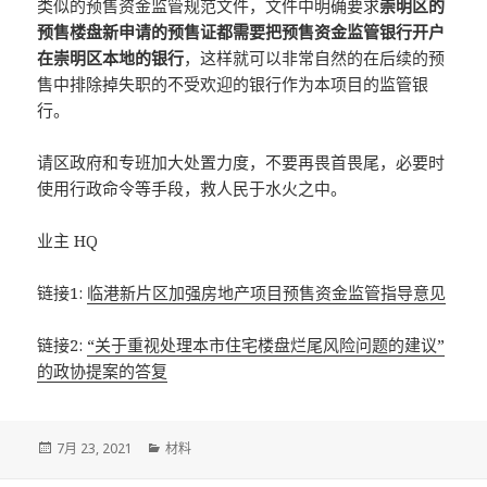
类似的预售资金监管规范文件，文件中明确要求
崇明区的
预售楼盘新申请的预售证都需要把预售资金监管银行开户
在崇明区本地的银行
，这样就可以非常自然的在后续的预
售中排除掉失职的不受欢迎的银行作为本项目的监管银
行。
请区政府和专班加大处置力度，不要再畏首畏尾，必要时
使用行政命令等手段，救人民于水火之中。
业主 HQ
链接1:
临港新片区加强房地产项目预售资金监管指导意见
链接2:
“关于重视处理本市住宅楼盘烂尾风险问题的建议”
的政协提案的答复
发
分
7月 23, 2021
材料
布
类
于