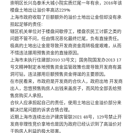
崇明区长兴岛泰禾大城小院实质烂尾一年有余，2016年该
楼盘土地出让溢价率高达229%
上海市政府收取了巨额额外的溢价土地出让金但却没有承
担起足够的责任:
辖区机关单位对于楼盘间歇停工，楼盘农民工讨薪之类的
问题不管不问，任由情况恶化最终烂尾，负有直接责任。
极高的土地出让金是导致开发商资金周转极度艰难，从而
不惜违法挪用预售资金的直接原因。
上海市未执行住建部2010 53号文；国务院国发办2013 17
号文精神制定本地预售资金监管政策也是导致开发商有漏
洞可钻，违法挪用巨额预售资金得逞的主要原因。
在市民看来，市政府是开发商的合伙人，政府出地 开发商
出人，忽悠预售购房人出钱来盖房子，而风险全部丢给预
售房购买人承担。
合伙人应承担起自己的责任，使用土地出让金溢价部分来
解决烂尾问题的诉求合情合理。
近期上海市连续出台沪建房管联2021 48号，129号禁止开
发商非理性竞价拿地也是因为政府已经认识到了高溢价对
于购房人利益的极大损害。