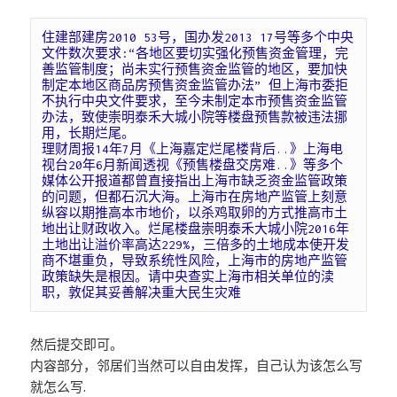
住建部建房2010 53号，国办发2013 17号等多个中央
文件数次要求:“各地区要切实强化预售资金管理，完
善监管制度；尚未实行预售资金监管的地区，要加快
制定本地区商品房预售资金监管办法” 但上海市委拒
不执行中央文件要求，至今未制定本市预售资金监管
办法，致使崇明泰禾大城小院等楼盘预售款被违法挪
用，长期烂尾。

理财周报14年7月《上海嘉定烂尾楼背后..》上海电
视台20年6月新闻透视《预售楼盘交房难..》等多个
媒体公开报道都曾直接指出上海市缺乏资金监管政策
的问题，但都石沉大海。上海市在房地产监管上刻意
纵容以期推高本市地价，以杀鸡取卵的方式推高市土
地出让财政收入。烂尾楼盘崇明泰禾大城小院2016年
土地出让溢价率高达229%，三倍多的土地成本使开发
商不堪重负，导致系统性风险，上海市的房地产监管
政策缺失是根因。请中央查实上海市相关单位的渎
职，敦促其妥善解决重大民生灾难
然后提交即可。
内容部分，邻居们当然可以自由发挥，自己认为该怎么写
就怎么写.