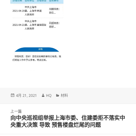
发
作
分
4月 21, 2021
HQ
材料
布
者
类
于
文
上一篇
章
向中央巡视组举报上海市委、住建委拒不落实中
上
导
央重大决策 导致 预售楼盘烂尾的问题
篇
航
文