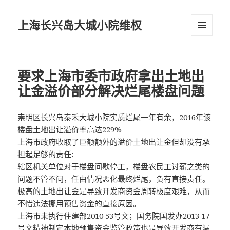
上海长兴岛大城小院维权
菜单和
挂件
要求上海市委市政府拿出土地出
让金溢价部分解决烂尾楼盘问题
崇明区长兴岛泰禾大城小院实质烂尾一年有余，2016年该
楼盘土地出让溢价率高达229%
上海市政府收取了巨额额外的溢价土地出让金但却没有承
担起足够的责任:
辖区机关单位对于楼盘间歇停工，楼盘农民工讨薪之类的
问题不管不问，任由情况恶化最终烂尾，负有直接责任。
极高的土地出让金是导致开发商资金周转极度艰难，从而
不惜违法挪用预售资金的直接原因。
上海市未执行住建部2010 53号文；国务院国发办2013 17
号文精神制定本地预售资金监管政策也是导致开发商有漏