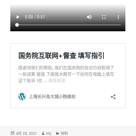
发
作
分
4月 29, 2021
HQ
材料