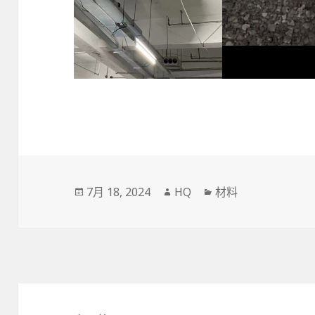
发
作
分
7月 18, 2024
HQ
材料
布
者
类
于
文