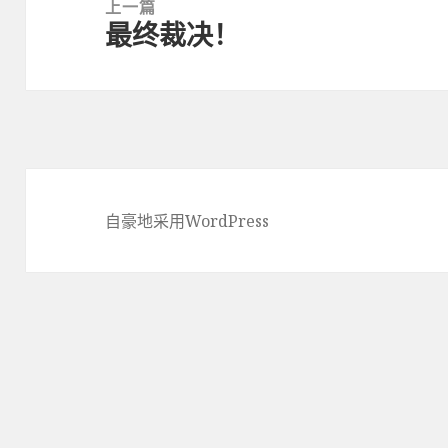
章
上一篇
最终裁决！
导
上
航
篇
文
章：
自豪地采用WordPress