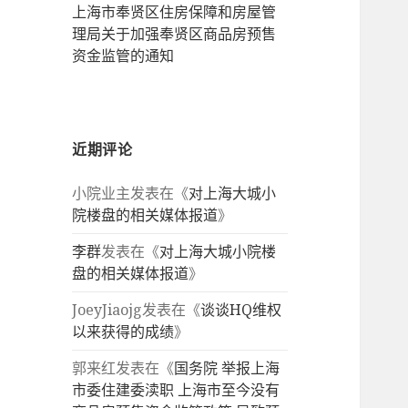
上海市奉贤区住房保障和房屋管
理局关于加强奉贤区商品房预售
资金监管的通知
近期评论
小院业主
发表在《
对上海大城小
院楼盘的相关媒体报道
》
李群
发表在《
对上海大城小院楼
盘的相关媒体报道
》
JoeyJiaojg
发表在《
谈谈HQ维权
以来获得的成绩
》
郭来红
发表在《
国务院 举报上海
市委住建委渎职 上海市至今没有